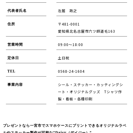
代表者氏名
左居 政之
住所
〒481-0001
愛知県北名古屋市六ツ師道毛163
営業時間
09:00〜18:00
定休日
土日祝
TEL
0568-24-1604
事業内容
シール・ステッカー・カッティングシ
ート・オリジナルグッズ Tシャツ作
製・看板・各種印刷
プレゼントなら一宮市でスマホケースにプリントできるオリジナルラベ
ルやステッカー製作が可能な”Daisy（デイジー）”